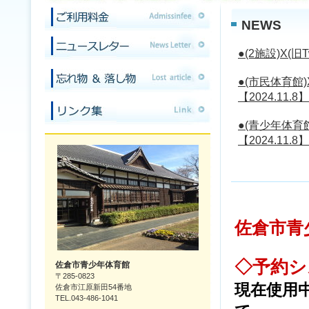
NEWS
●(2施設)X(
●(市民体育館)
【2024.11.8】
●(青少年体育館
【2024.11.8】
佐倉市青
◇予約シ
佐倉市青少年体育館
〒285-0823
現在使用
佐倉市江原新田54番地
TEL.043-486-1041