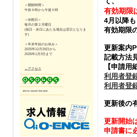
て、
＜開館時間＞
有効期限は
午前９時から午後５時
4月以降
＜休館日＞
毎月の第２月曜日
有効期限
(祝日・休日にあたる場合は翌日となりま
す)
＜年末年始のお休み＞
更新案内
2025年12月29日から
2026年1月3日まで
記載方法
【申請用
→アクセス
利用者登録
利用者登録用
更新後の有
更新開始は
申請書に