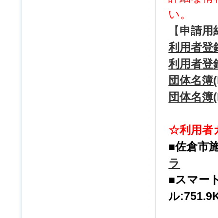
い。
【
申請用
利用者登録
利用者登録用
団体名簿(
団体名簿(E
☆利用者
■佐倉市
ラ
■スマー
ル:751.