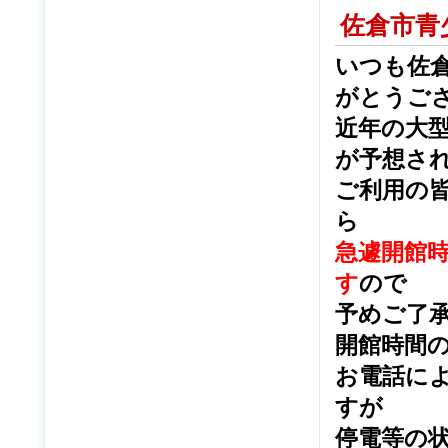
佐倉市青
いつも佐
がとうご
近年の大
が予想さ
ご利用の
ら
急遽開館
す
ので
予めご了
開館時間
お電話に
すが
停電等の