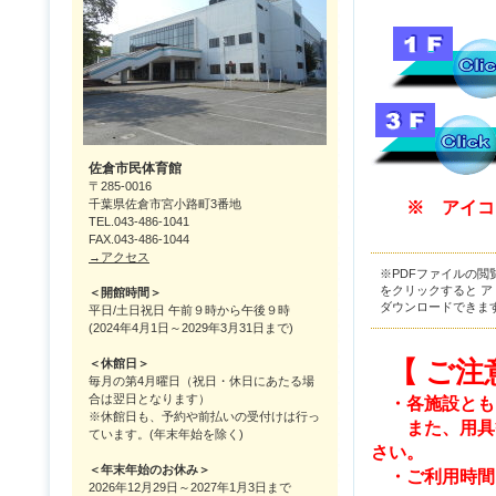
佐倉市民体育館
〒285-0016
千葉県佐倉市宮小路町3番地
※ アイコ
TEL.043-486-1041
FAX.043-486-1044
→アクセス
※PDFファイルの閲覧
をクリックすると アド
＜開館時間＞
ダウンロードできま
平日/土日祝日 午前９時から午後９時
(2024年4月1日～2029年3月31日まで)
【 ご注
＜休館日＞
毎月の第4月曜日（祝日・休日にあたる場
合は翌日となります）
・各施設とも
※休館日も、予約や前払いの受付けは行っ
また、用具等
ています。(年末年始を除く)
さい。
＜年末年始のお休み＞
・ご利用時間
2026年12月29日～2027年1月3日まで