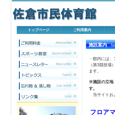
トップページ
ご利用案内
施設案内
fac
・館内には、
（第3競技場
ます。
※施設の立地
す。
当サイトおよ
フロア