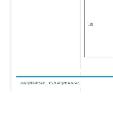
１階
copyright©2012㈱オーエンス all rights reserved.