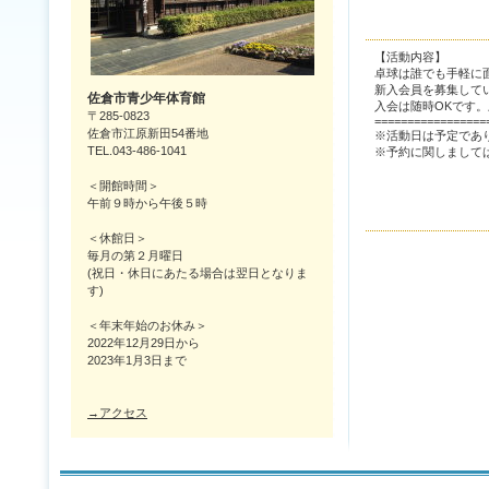
【活動内容】
卓球は誰でも手軽に
新入会員を募集して
佐倉市青少年体育館
入会は随時OKです
〒285-0823
=================
佐倉市江原新田54番地
※活動日は予定であ
TEL.043-486-1041
※予約に関しまし
【2
＜開館時間＞
午前９時から午後５時
＜休館日＞
毎月の第２月曜日
(祝日・休日にあたる場合は翌日となりま
す)
＜年末年始のお休み＞
2022年12月29日から
2023年1月3日まで
→アクセス