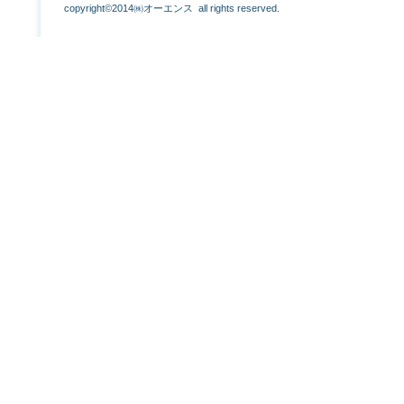
copyright©2014㈱オーエンス all rights reserved.