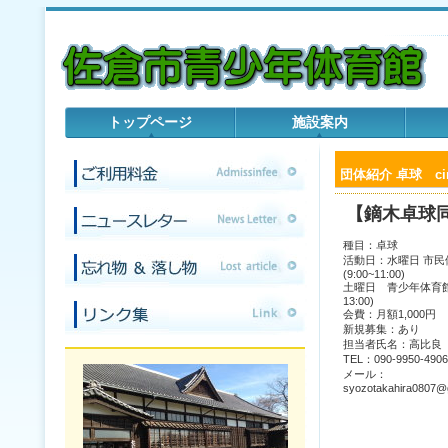
トップページ
施設案内
団体紹介 卓球 circle
【鏑木卓球
種目：卓球
活動日：水曜日 市民
(9:00~11:00)
土曜日 青少年体育館
13:00)
会費：月額1,000円
新規募集：あり
担当者氏名：高比良
TEL：090-9950-4906
メール：
syozotakahira0807@